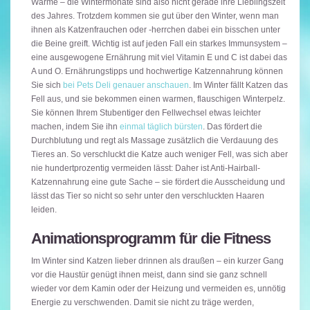
Wärme – die Wintermonate sind also nicht gerade ihre Lieblingszeit
des Jahres. Trotzdem kommen sie gut über den Winter, wenn man
ihnen als Katzenfrauchen oder -herrchen dabei ein bisschen unter
die Beine greift. Wichtig ist auf jeden Fall ein starkes Immunsystem –
eine ausgewogene Ernährung mit viel Vitamin E und C ist dabei das
A und O. Ernährungstipps und hochwertige Katzennahrung können
Sie sich
bei Pets Deli genauer anschauen
. Im Winter fällt Katzen das
Fell aus, und sie bekommen einen warmen, flauschigen Winterpelz.
Sie können Ihrem Stubentiger den Fellwechsel etwas leichter
machen, indem Sie ihn
einmal täglich bürsten
. Das fördert die
Durchblutung und regt als Massage zusätzlich die Verdauung des
Tieres an. So verschluckt die Katze auch weniger Fell, was sich aber
nie hundertprozentig vermeiden lässt: Daher ist Anti-Hairball-
Katzennahrung eine gute Sache – sie fördert die Ausscheidung und
lässt das Tier so nicht so sehr unter den verschluckten Haaren
leiden.
Animationsprogramm für die Fitness
Im Winter sind Katzen lieber drinnen als draußen – ein kurzer Gang
vor die Haustür genügt ihnen meist, dann sind sie ganz schnell
wieder vor dem Kamin oder der Heizung und vermeiden es, unnötig
Energie zu verschwenden. Damit sie nicht zu träge werden,