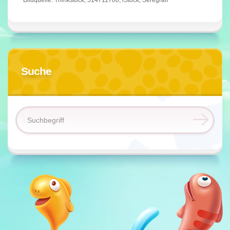
Bildquelle: Thinkstock, 514711780, iStock, Seregraff
Suche