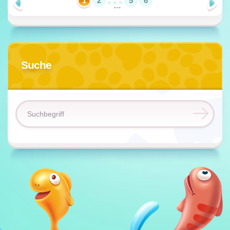
1
2
5
6
…
Suche