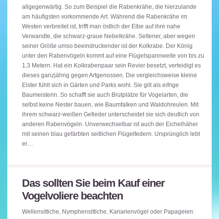
allgegenwärtig. So zum Beispiel die Rabenkrähe, die hierzulande
am häufigsten vorkommende Art. Während die Rabenkrähe im
Westen verbreitet ist, trifft man östlich der Elbe auf ihre nahe
Verwandte, die schwarz-graue Nebelkrähe. Seltener, aber wegen
seiner Größe umso beeindruckender ist der Kolkrabe. Der König
unter den Rabenvögeln kommt auf eine Flügelspannweite von bis zu
1,3 Metern. Hat ein Kolkrabenpaar sein Revier besetzt, verteidigt es
dieses ganzjährig gegen Artgenossen. Die vergleichsweise kleine
Elster fühlt sich in Gärten und Parks wohl. Sie gilt als eifrige
Baumeisterin. So schafft sie auch Brutplätze für Vogelarten, die
selbst keine Nester bauen, wie Baumfalken und Waldohreulen. Mit
ihrem schwarz-weißen Gefieder unterscheidet sie sich deutlich von
anderen Rabenvögeln. Unverwechselbar ist auch der Eichelhäher
mit seinen blau gefärbten seitlichen Flügelfedern. Ursprünglich lebt
er…
Das sollten Sie beim Kauf einer
Vogelvoliere beachten
Wellensittiche, Nymphensittiche, Kanarienvögel oder Papageien: