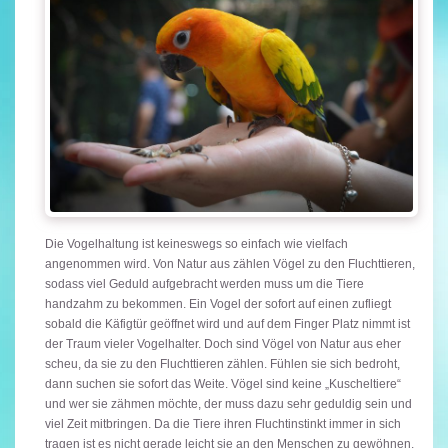
Die Vogelhaltung ist keineswegs so einfach wie vielfach
angenommen wird. Von Natur aus zählen Vögel zu den Fluchttieren,
sodass viel Geduld aufgebracht werden muss um die Tiere
handzahm zu bekommen. Ein Vogel der sofort auf einen zufliegt
sobald die Käfigtür geöffnet wird und auf dem Finger Platz nimmt ist
der Traum vieler Vogelhalter. Doch sind Vögel von Natur aus eher
scheu, da sie zu den Fluchttieren zählen. Fühlen sie sich bedroht,
dann suchen sie sofort das Weite. Vögel sind keine „Kuscheltiere“
und wer sie zähmen möchte, der muss dazu sehr geduldig sein und
viel Zeit mitbringen. Da die Tiere ihren Fluchtinstinkt immer in sich
tragen ist es nicht gerade leicht sie an den Menschen zu gewöhnen.