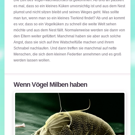
Die Zeit des Vogel-Nachwuchses ist gekommen. Ab und an passiert
es mal, dass so ein kleines Küken unvorsichtig ist und aus dem Nest
plumst und nicht sitzen bleibt und seines Weges geht. Was sollte
man tun, wenn man so ein kleines Tierkind findet? Ab und an kommt
es vor, dass so ein Vogelküken zu schnell die weite Welt sehen
möchte und aus dem Nest fällt. Normalerweise werden sie dann von
den Eltern weiter gefüttert. Manchmal haben sie aber auch solche
Angst, dass sie sich auf ihre Watschelfüße machen und ihrem
Schnabel nachlaufen. Und dann treffen sie manchmal auf nette
Menschen, die sich dem kleinen Federtier annehmen und es groß
werden lassen wollen.
Wenn Vögel Milben haben