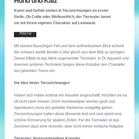
Hund und Katz
ieren
Sie die
Kunst und Gefühl stehen in Tierzeichnungen an erster
Daten
schutz
Stelle. Ob Collie oder Wellensittich, der Tiermaler bannt
erkläru
sie mit ihrem eigenen Charakter auf Leinwand.
ng von
YouTu
be.
Mehr
Mit seinem flauschigen Fell und dem aufmerksamen Blick scheint
erfahr
der schwarz-weiße Border-Collie gleich aus dem Bild zu springen.
en
Dieser Effekt ist das Werk sogenannter Tiermaler. In Öl, Aquarell und
diversen anderen Techniken fangen diese Künstler den Charakter
Video
laden
des geliebten Tieres ein.
Die Idee hinter Tierzeichnungen
YouTube
immer
Haben sich Halter erstmal ein Haustier angeschafft, möchten sie es
entsperren
oft nicht mehr missen. Doch Hundewelpen werden groß und
irgendwann muss der geliebte Vierbeiner endgültig gehen.
Tierzeichnungen halten diese Momente fest und sind damit eine
schöne Erinnerung für spätere Zeiten. Für die Tiermaler ist das
Zeichnen dazu eine reizvolle, aber nicht immer einfache Aufgabe.
Tiermaler: Naturverbundene Künstler