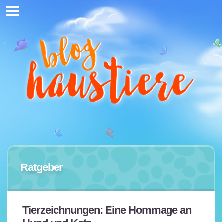
Ratgeber
Mit
dem
Laden
des
Videos
Tierzeichnungen: Eine Hommage an
akzept