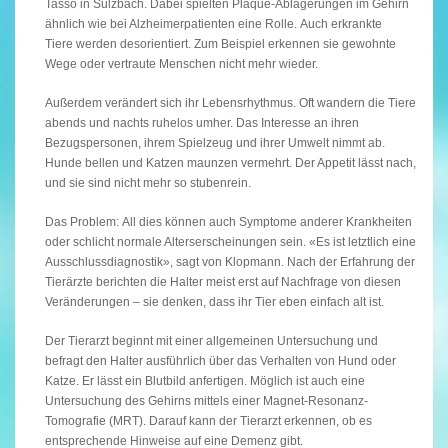
Tasso in Sulzbach. Dabei spielten Plaque-Ablagerungen im Gehirn
ähnlich wie bei Alzheimerpatienten eine Rolle. Auch erkrankte
Tiere werden desorientiert. Zum Beispiel erkennen sie gewohnte
Wege oder vertraute Menschen nicht mehr wieder.
Außerdem verändert sich ihr Lebensrhythmus. Oft wandern die Tiere
abends und nachts ruhelos umher. Das Interesse an ihren
Bezugspersonen, ihrem Spielzeug und ihrer Umwelt nimmt ab.
Hunde bellen und Katzen maunzen vermehrt. Der Appetit lässt nach,
und sie sind nicht mehr so stubenrein.
Das Problem: All dies können auch Symptome anderer Krankheiten
oder schlicht normale Alterserscheinungen sein. «Es ist letztlich eine
Ausschlussdiagnostik», sagt von Klopmann. Nach der Erfahrung der
Tierärzte berichten die Halter meist erst auf Nachfrage von diesen
Veränderungen – sie denken, dass ihr Tier eben einfach alt ist.
Der Tierarzt beginnt mit einer allgemeinen Untersuchung und
befragt den Halter ausführlich über das Verhalten von Hund oder
Katze. Er lässt ein Blutbild anfertigen. Möglich ist auch eine
Untersuchung des Gehirns mittels einer Magnet-Resonanz-
Tomografie (MRT). Darauf kann der Tierarzt erkennen, ob es
entsprechende Hinweise auf eine Demenz gibt.