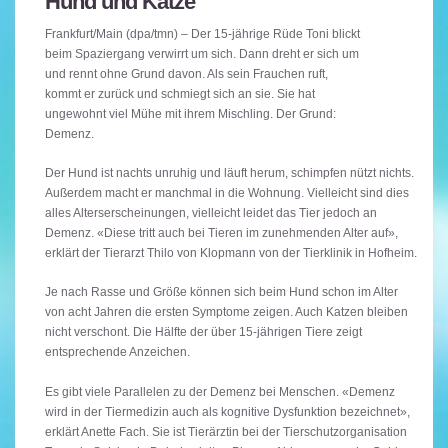
Hund und Katze
Frankfurt/Main (dpa/tmn) – Der 15-jährige Rüde Toni blickt
beim Spaziergang verwirrt um sich. Dann dreht er sich um
und rennt ohne Grund davon. Als sein Frauchen ruft,
kommt er zurück und schmiegt sich an sie. Sie hat
ungewohnt viel Mühe mit ihrem Mischling. Der Grund:
Demenz.
Der Hund ist nachts unruhig und läuft herum, schimpfen nützt nichts.
Außerdem macht er manchmal in die Wohnung. Vielleicht sind dies
alles Alterserscheinungen, vielleicht leidet das Tier jedoch an
Demenz. «Diese tritt auch bei Tieren im zunehmenden Alter auf»,
erklärt der Tierarzt Thilo von Klopmann von der Tierklinik in Hofheim.
Je nach Rasse und Größe können sich beim Hund schon im Alter
von acht Jahren die ersten Symptome zeigen. Auch Katzen bleiben
nicht verschont. Die Hälfte der über 15-jährigen Tiere zeigt
entsprechende Anzeichen.
Es gibt viele Parallelen zu der Demenz bei Menschen. «Demenz
wird in der Tiermedizin auch als kognitive Dysfunktion bezeichnet»,
erklärt Anette Fach. Sie ist Tierärztin bei der Tierschutzorganisation