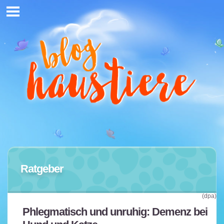
Ratgeber
(dpa)
Phlegmatisch und unruhig: Demenz bei