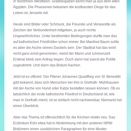
in Nordrhein-Westfalen. Grabbeigaben kennt man ja aus dem alten
Ägypten. Die Pharaonen bekamen die kostbarsten Dinge für das
Leben im Jenseits mit.
Heute sind Bilder oder Schmuck, die Freunde und Verwandte als
Zeichen der Verbundenheit mitgeben, ja auch nichts
Ungewöhnliches. Unter bestimmten Bedingungen durfte man das
auf katholischen Friedhöfen schon immer. Bei Manfred Baum sollte
es aber die Asche seines Dackels sein. Der Stadtrat hat das wohl
nicht ganz ernst genommen, meint der Mann und schmunzelt.
Erstmal blieb sein Antrag liegen. Doch dann hat zuerst die Politik
zugestimmt. Und dann das Bistum Aachen.
Jetzt ist es offiziell. Der Pfarrer Johannes Quadflieg von St. Benedikt
gibt bekannt, dass sich Menschen bei ihm in Grefrath- Mühlhausen
mit der Asche von Hund oder Katze bestatten lassen können. Ob es
tatsächlich der erste katholische Friedhof in Deutschland ist, wie
man in Grefrath meint, ist so einfach nicht nachweisbar. Niemand hat
einen Überblick.
Aber das Thema ist offensichtlich für die Kirchen relativ neu. Das
Erzbistum Köln etwa hat in Abstimmung mit den anderen NRW-
Bistümern einen zusätzlichen Paragraphen für eine Muster-