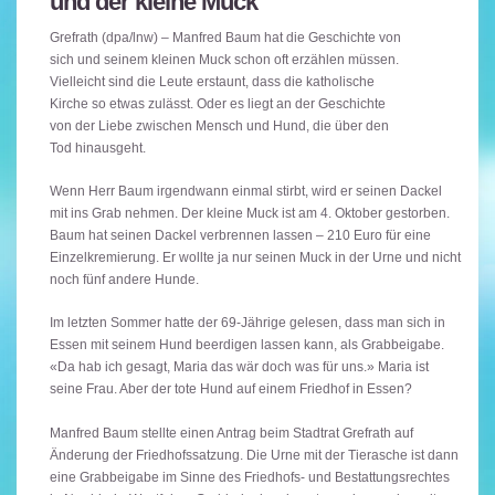
und der kleine Muck
Grefrath (dpa/lnw) – Manfred Baum hat die Geschichte von
sich und seinem kleinen Muck schon oft erzählen müssen.
Vielleicht sind die Leute erstaunt, dass die katholische
Kirche so etwas zulässt. Oder es liegt an der Geschichte
von der Liebe zwischen Mensch und Hund, die über den
Tod hinausgeht.
Wenn Herr Baum irgendwann einmal stirbt, wird er seinen Dackel
mit ins Grab nehmen. Der kleine Muck ist am 4. Oktober gestorben.
Baum hat seinen Dackel verbrennen lassen – 210 Euro für eine
Einzelkremierung. Er wollte ja nur seinen Muck in der Urne und nicht
noch fünf andere Hunde.
Im letzten Sommer hatte der 69-Jährige gelesen, dass man sich in
Essen mit seinem Hund beerdigen lassen kann, als Grabbeigabe.
«Da hab ich gesagt, Maria das wär doch was für uns.» Maria ist
seine Frau. Aber der tote Hund auf einem Friedhof in Essen?
Manfred Baum stellte einen Antrag beim Stadtrat Grefrath auf
Änderung der Friedhofssatzung. Die Urne mit der Tierasche ist dann
eine Grabbeigabe im Sinne des Friedhofs- und Bestattungsrechtes