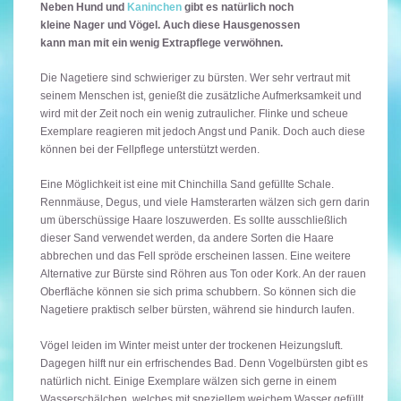
Neben Hund und
Kaninchen
gibt es natürlich noch
kleine Nager und Vögel. Auch diese Hausgenossen
kann man mit ein wenig Extrapflege verwöhnen.
Die Nagetiere sind schwieriger zu bürsten. Wer sehr vertraut mit
seinem Menschen ist, genießt die zusätzliche Aufmerksamkeit und
wird mit der Zeit noch ein wenig zutraulicher. Flinke und scheue
Exemplare reagieren mit jedoch Angst und Panik. Doch auch diese
können bei der Fellpflege unterstützt werden.
Eine Möglichkeit ist eine mit Chinchilla Sand gefüllte Schale.
Rennmäuse, Degus, und viele Hamsterarten wälzen sich gern darin
um überschüssige Haare loszuwerden. Es sollte ausschließlich
dieser Sand verwendet werden, da andere Sorten die Haare
abbrechen und das Fell spröde erscheinen lassen. Eine weitere
Alternative zur Bürste sind Röhren aus Ton oder Kork. An der rauen
Oberfläche können sie sich prima schubbern. So können sich die
Nagetiere praktisch selber bürsten, während sie hindurch laufen.
Vögel leiden im Winter meist unter der trockenen Heizungsluft.
Dagegen hilft nur ein erfrischendes Bad. Denn Vogelbürsten gibt es
natürlich nicht. Einige Exemplare wälzen sich gerne in einem
Wasserschälchen, welches mit speziellem weichem Wasser gefüllt