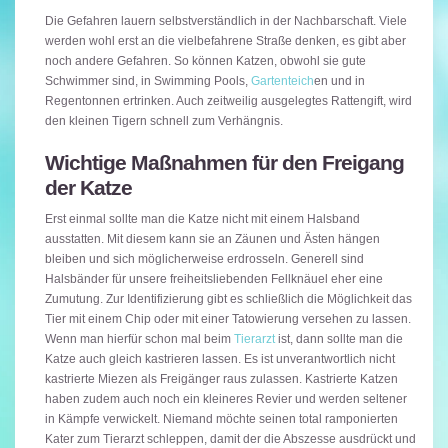
Die Gefahren lauern selbstverständlich in der Nachbarschaft. Viele
werden wohl erst an die vielbefahrene Straße denken, es gibt aber
noch andere Gefahren. So können Katzen, obwohl sie gute
Schwimmer sind, in Swimming Pools,
Gartenteich
en und in
Regentonnen ertrinken. Auch zeitweilig ausgelegtes Rattengift, wird
den kleinen Tigern schnell zum Verhängnis.
Wichtige Maßnahmen für den Freigang
der Katze
Erst einmal sollte man die Katze nicht mit einem Halsband
ausstatten. Mit diesem kann sie an Zäunen und Ästen hängen
bleiben und sich möglicherweise erdrosseln. Generell sind
Halsbänder für unsere freiheitsliebenden Fellknäuel eher eine
Zumutung. Zur Identifizierung gibt es schließlich die Möglichkeit das
Tier mit einem Chip oder mit einer Tatowierung versehen zu lassen.
Wenn man hierfür schon mal beim
Tierarzt
ist, dann sollte man die
Katze auch gleich kastrieren lassen. Es ist unverantwortlich nicht
kastrierte Miezen als Freigänger raus zulassen. Kastrierte Katzen
haben zudem auch noch ein kleineres Revier und werden seltener
in Kämpfe verwickelt. Niemand möchte seinen total ramponierten
Kater zum Tierarzt schleppen, damit der die Abszesse ausdrückt und