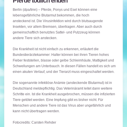
Pferde tödlich enden
Berlin (dpa/tmn) – Pferde, Ponys und Esel können eine
lebensgefährliche Blutarmut bekommen, die hoch
ansteckend ist. Die Virusinfektion wird durch blutsaugende
Insekten, vor allem Bremsen, übertragen. Aber auch durch
gemeinschaftlich benutztes Sattel- und Putzzeug können
andere Tiere sich anstecken.
Die Krankheit ist nicht einfach zu erkennen, erläutert die
Bundestierärztekammer: Halter können bei ihren Tieren hohes
Fieber feststellen, blasse oder gelbe Schleimhäute, Mattigkeit und
Schwellungen am Unterbauch. In diesen Fällen handelt es sich um
einen akuten Verlauf, und der Tierarzt muss eingeschaltet werden.
Die sogenannte infektiöse Anämie (ansteckende Blutarmut) ist in
Deutschland meldepflichtig. Das Veterinäramt leitet dann weitere
Schritte ein. Ist die Krankheit ausgebrochen, müssen die infizierten
Tiere getötet werden. Eine Impfung gibt es bisher nicht. Für
Menschen und andere Tiere ist das Virus aber ungefährlich und
kann nicht übertragen werden.
Fotocredits: Carsten Rehder