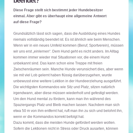
beendet?
Diese Frage stellt sich bestimmt jeder Hundebesitzer
einmal. Aber gibt es überhaupt eine allgemeine Antwort
auf diese Frage?
Grundsätzlich lässt sich sagen, dass die Ausbildung eines Hundes
niemals vollständig beendet ist. Es ist ähnlich wie beim Menschen.
Wenn wir in ein neues Umfeld kommen (Beruf, Sportverein), müssen
wir uns erst „einlernen“. Dem Hund geht es nicht anders. Im Alltag
kommen immer wieder mal Situationen vor, die einem Hund
unbekannt sind. Das kann schon eine Treppe mit freien
Zwischenräumen sein. Manche Hunde verunsichert dies, aber wenn
sie mit viel Lob gelernt haben flüssig darüberzugehen, wurde
unbewusst eine weitere Lektion in der Hundeerziehung ausgeführt.
Die wichtigsten Kommandos wie Sitz und Platz, sitzen natürlich
irgendwann, aber diese müssen wiederholt und gefestigt werden.
Um den Hund mental zu fördern, kann man ihn während des
Spaziergangs Platz und Bleib machen lassen. Nachdem man sich
etwa 50 m von ihm entfernt hat, ruft man ihn zu sich und belohnt ihn,
wenn er die Kommandos korrekt befolgt hat.
Dazu kommt, dass die meisten Hunde gefördert werden wollen.
Sofern die Lektionen nicht in Stress oder Druck ausarten, können