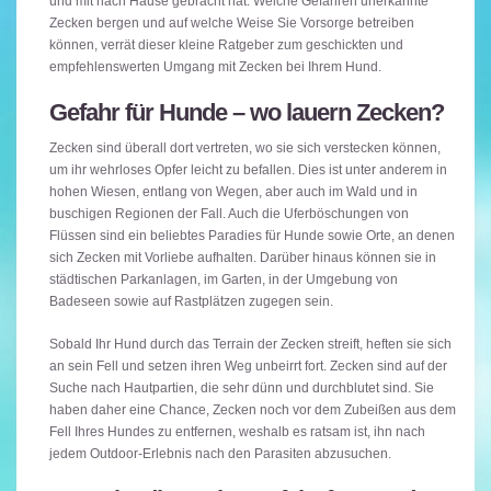
und mit nach Hause gebracht hat. Welche Gefahren unerkannte
Zecken bergen und auf welche Weise Sie Vorsorge betreiben
können, verrät dieser kleine Ratgeber zum geschickten und
empfehlenswerten Umgang mit Zecken bei Ihrem Hund.
Gefahr für Hunde – wo lauern Zecken?
Zecken sind überall dort vertreten, wo sie sich verstecken können,
um ihr wehrloses Opfer leicht zu befallen. Dies ist unter anderem in
hohen Wiesen, entlang von Wegen, aber auch im Wald und in
buschigen Regionen der Fall. Auch die Uferböschungen von
Flüssen sind ein beliebtes Paradies für Hunde sowie Orte, an denen
sich Zecken mit Vorliebe aufhalten. Darüber hinaus können sie in
städtischen Parkanlagen, im Garten, in der Umgebung von
Badeseen sowie auf Rastplätzen zugegen sein.
Sobald Ihr Hund durch das Terrain der Zecken streift, heften sie sich
an sein Fell und setzen ihren Weg unbeirrt fort. Zecken sind auf der
Suche nach Hautpartien, die sehr dünn und durchblutet sind. Sie
haben daher eine Chance, Zecken noch vor dem Zubeißen aus dem
Fell Ihres Hundes zu entfernen, weshalb es ratsam ist, ihn nach
jedem Outdoor-Erlebnis nach den Parasiten abzusuchen.