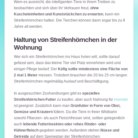
Wem es ausreicht, die intelligenten Tiere in ihrem Treiben zu
beobachten und sich über ihr Vertrauen freut,
ohne
Kuscheleinheiten und Kunststückchen zu erwarten
, kann ein
Streifenhörnchen halten. Die Tierchen können dann sogar bis zu 8
Jahre alt werden.
Haltung von Streifenhörnchen in der
Wohnung
Wer sich ein Streifenhörnchen ins Haus holen will, sollte darauf
gefasst sein, dass das kleine Tier viel Platz einnehmen wird und
einiger Pflege bedarf. Der
Käfig sollte mindestens eine Fläche von
2 mal 1 Meter
messen. Trotzdem brauchen die 20 bis 25 cm langen
Streifenhörnchen regelmäßig Auslauf und Beschäftigung.
In ausgesuchten Zoohandlungen gibt es
spezielles
Streifenhörnchen-Futter
zu kaufen, aber auch Nahrung für
Hamster
ist geeignet. Zusätzlich kann man
Grünfutter in Form von Obst,
Gemüse und Kräutern
füttern. Da die Tiere in freier Wildbahn
sowohl Pflanzen- als auch Fleischfresser sind, sollten gelegentlich
auch
lebende Futterinsekten oder rohes Rinder- oder
Hühnerfleisch
gegeben werden. Außerdem stehen
Nüsse und
Getreide
auf dem Speiseplan der Streifenhörnchen.