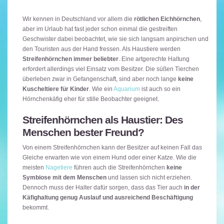
Wir kennen in Deutschland vor allem die
rötlichen Eichhörnchen
,
aber im Urlaub hat fast jeder schon einmal die gestreiften
Geschwister dabei beobachtet, wie sie sich langsam anpirschen und
den Touristen aus der Hand fressen. Als Haustiere werden
Streifenhörnchen immer beliebter
. Eine artgerechte Haltung
erfordert allerdings viel Einsatz vom Besitzer. Die süßen Tierchen
überleben zwar in Gefangenschaft, sind aber noch lange
keine
Kuscheltiere für Kinder
. Wie ein
Aquarium
ist auch so ein
Hörnchenkäfig eher für stille Beobachter geeignet.
Streifenhörnchen als Haustier: Des
Menschen bester Freund?
Von einem Streifenhörnchen kann der Besitzer auf keinen Fall das
Gleiche erwarten wie von einem Hund oder einer Katze. Wie die
meisten
Nagetiere
führen auch die Streifenhörnchen
keine
Symbiose mit dem Menschen
und lassen sich nicht erziehen.
Dennoch muss der Halter dafür sorgen, dass das Tier auch
in der
Käfighaltung genug Auslauf und ausreichend Beschäftigung
bekommt.