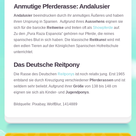
Anmutige Pferderasse: Andalusier
Andalusier
beeindrucken durch ihr anmutiges Äußeres und haben
ihren Ursprung in Spanien. Aufgrund ihres
Aussehens
eignen sie
sich für die barocke
Reitweise
und treten oft als
Showpferde
auf.
Zu den „Pura Raza Espanola“ gehören nur Pferde, die reines
spanisches Blut in sich haben. Die klassische
Reitkunst
wird mit
den edlen Tieren auf der Königlichen Spanischen Hofreitschule
unterrichtet.
Das Deutsche Reitpony
Die Rasse des Deutschen
Reitponys
ist noch relativ jung. Erst 1965
entstand sie durch Kreuzigung verschiedener
Pferderassen
und ist
seitdem sehr beliebt. Aufgrund ihrer
Größe
von 138 bis 148 cm
eignen sie sich als Kinder- und
Jugendponys
.
Bildquelle: Pixabay, WolfBlur, 1414889