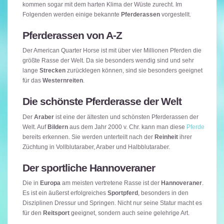
kommen sogar mit dem harten Klima der Wüste zurecht. Im
Folgenden werden einige bekannte
Pferderassen
vorgestellt.
Pferderassen von A-Z
Der American Quarter Horse ist mit über vier Millionen Pferden die
größte Rasse der Welt. Da sie besonders wendig sind und sehr
lange
Strecken
zurücklegen können, sind sie besonders geeignet
für das
Westernreiten
.
Die schönste Pferderasse der Welt
Der
Araber
ist eine der ältesten und schönsten Pferderassen der
Welt. Auf
Bildern
aus dem Jahr 2000 v. Chr. kann man diese
Pferde
bereits erkennen. Sie werden unterteilt nach der
Reinheit
ihrer
Züchtung in Vollblutaraber, Araber und Halbblutaraber.
Der sportliche Hannoveraner
Die in
Europa
am meisten vertretene Rasse ist der
Hannoveraner
.
Es ist ein äußerst erfolgreiches
Sportpferd
, besonders in den
Disziplinen Dressur und Springen. Nicht nur seine Statur macht es
für den
Reitsport
geeignet, sondern auch seine gelehrige Art.