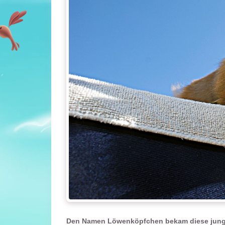
Mit
dem
Laden
des
Videos
akzept
ieren
Sie die
Daten
Den Namen Löwenköpfchen bekam diese junge