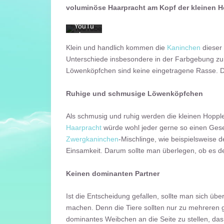
schutz
voluminöse Haarpracht am Kopf der kleinen Ho
erkläru
ng von
YouTu
be.
Mehr
Klein und handlich kommen die
Kaninchen
dieser 
erfahr
Unterschiede insbesondere in der Farbgebung zu
en
Löwenköpfchen sind keine eingetragene Rasse. D
Video
laden
Ruhige und schmusige Löwenköpfchen
YouTube
Als schmusig und ruhig werden die kleinen Hopple
immer
Haarpracht
würde wohl jeder gerne so einen Ges
entsperren
Zwergkaninchen
-Mischlinge, wie beispielsweise 
Einsamkeit. Darum sollte man überlegen, ob es de
Keinen dominanten Partner
Ist die Entscheidung gefallen, sollte man sich
machen. Denn die Tiere sollten nur zu mehreren ge
dominantes Weibchen an die Seite zu stellen, da