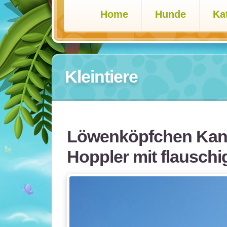
Home
Hunde
Ka
Kleintiere
Löwenköpfchen Kan
Hoppler mit flausch