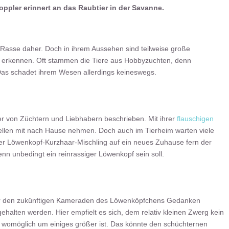
ppler erinnert an das Raubtier in der Savanne.
Rasse daher. Doch in ihrem Aussehen sind teilweise große
 erkennen. Oft stammen die Tiere aus Hobbyzuchten, denn
as schadet ihrem Wesen allerdings keineswegs.
r von Züchtern und Liebhabern beschrieben. Mit ihrer
flauschigen
ellen mit nach Hause nehmen. Doch auch im Tierheim warten viele
der Löwenkopf-Kurzhaar-Mischling auf ein neues Zuhause fern der
nn unbedingt ein reinrassiger Löwenkopf sein soll.
 über den zukünftigen Kameraden des Löwenköpfchens Gedanken
halten werden. Hier empfielt es sich, dem relativ kleinen Zwerg kein
s womöglich um einiges größer ist. Das könnte den schüchternen