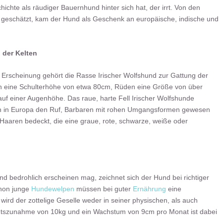
ichte als räudiger Bauernhund hinter sich hat, der irrt. Von den
geschätzt, kam der Hund als Geschenk an europäische, indische und
 der Kelten
 Erscheinung gehört die Rasse Irischer Wolfshund zur Gattung der
 eine Schulterhöhe von etwa 80cm, Rüden eine Größe von über
auf einer Augenhöhe. Das raue, harte Fell Irischer Wolfshunde
tten in Europa den Ruf, Barbaren mit rohen Umgangsformen gewesen
 Haaren bedeckt, die eine graue, rote, schwarze, weiße oder
d bedrohlich erscheinen mag, zeichnet sich der Hund bei richtiger
chon junge
Hundewelpen
müssen bei guter
Ernährung
eine
ird der zottelige Geselle weder in seiner physischen, als auch
htszunahme von 10kg und ein Wachstum von 9cm pro Monat ist dabei