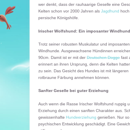
erfahr
wer denkt, dass der rauhaarige Geselle eine Gesch
en
Kelten schon vor 2000 Jahren als
Jagdhund
hoch 
Video
persische Königshöfe.
laden
Irischer Wolfshund: Ein imposanter Windhund
YouTube
immer
Trotz seiner robusten Muskulatur und imposanten
entsperren
Windhunde. Ausgewachsene Hündinnen erreichen
90cm. Damit ist er mit der
Deutschen Dogge
fast 
erinnert an ihren Ursprung, denn die Kelten ha
zu sein. Das Gesicht des Hundes ist mit längeren
rotbraune Färbung annehmen können.
Sanfter Geselle bei guter Erziehung
Auch wenn die Rasse Irischer Wolfshund ruppig un
Erziehung durch einen sanften Charakter aus. S
gewissenhafte
Hundeerziehung
genießen. Nur so w
psychischen Entwicklung geschädigt. Eine Gewic