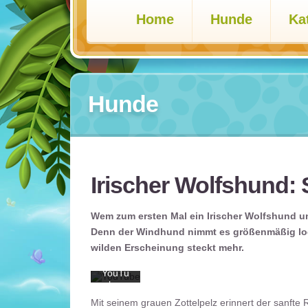
Home
Hunde
Ka
Hunde
Mit
dem
Laden
des
Irischer Wolfshund: 
Videos
akzept
ieren
Sie die
Wem zum ersten Mal ein Irischer Wolfshund un
Daten
Denn der Windhund nimmt es größenmäßig lock
schutz
wilden Erscheinung steckt mehr.
erkläru
ng von
YouTu
be.
Mehr
Mit seinem grauen Zottelpelz erinnert der sanfte