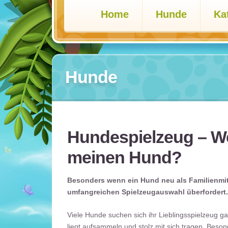
Home
Hunde
Ka
Hunde
Hundespielzeug – Wel
meinen Hund?
Besonders wenn ein Hund neu als Familienmitgl
umfangreichen Spielzeugauswahl überfordert. S
Viele Hunde suchen sich ihr Lieblingsspielzeug g
liegt aufsammeln und stolz mit sich tragen. Beson