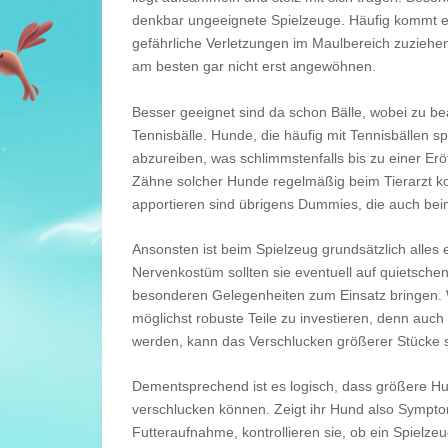
denkbar ungeeignete Spielzeuge. Häufig kommt es
gefährliche Verletzungen im Maulbereich zuziehen
am besten gar nicht erst angewöhnen.
Besser geeignet sind da schon Bälle, wobei zu bea
Tennisbälle. Hunde, die häufig mit Tennisbällen 
abzureiben, was schlimmstenfalls bis zu einer E
Zähne solcher Hunde regelmäßig beim Tierarzt kon
apportieren sind übrigens Dummies, die auch bei
Ansonsten ist beim Spielzeug grundsätzlich alles e
Nervenkostüm sollten sie eventuell auf quietsche
besonderen Gelegenheiten zum Einsatz bringen. Wen
möglichst robuste Teile zu investieren, denn auc
werden, kann das Verschlucken größerer Stücke
Dementsprechend ist es logisch, dass größere Hu
verschlucken können. Zeigt ihr Hund also Sympt
Futteraufnahme, kontrollieren sie, ob ein Spielz