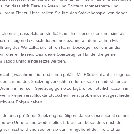
 vor, dass sich Tiere an Ästen und Splittern schmerzhafte und
. Ihrem Tier zu Liebe sollten Sie ihm das Stöckchenspiel von daher
chten ist, dass Schaumstoffbällchen hier besser geeignet sind als
spielen, neigen dazu sich die Schneidezähne an dem rauhen Filz
röffnung des Wurzelkanals führen kann. Deswegen sollte man die
trollieren lassen. Das ideale Spielzeug für Hunde, die gerne
m Jagdtraining eingesetzte werden.
rlaubt, was ihrem Tier und ihnen gefällt. Mit Rücksicht auf ihr eigenes
ndes, lärmendes Spielzeug verzichten oder diese zu mindest nur zu
n ihr Tier sein Spielzeug gerne zerlegt, ist es natürlich ratsam in
h wenn kleine verschluckte Stückchen meist problemlos ausgeschieden
 schwere Folgen haben.
nde auch größeres Spielzeug benötigen, da sie dieses sonst schnell
ome wie Unruhe und wiederholtes Erbrechen, besonders nach der
eug vermisst wird und suchen sie dann umgehend den Tierarzt auf.