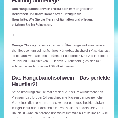
Haltung und Pflege
Das Hängebauchschwein erfreut sich immer größerer
Beliebtheit und findet immer öfter Einzug in die
Haushalte. Wie Sie die Tiere richtig halten und pflegen,
erfahren Sie im Folgenden.
<!–
George Clooney
hat es vorgemacht: Über lange Zeit kümmerte er
sich liebevoll um sein prächtiges Hängebauchschwein Max, das fast
so bekannt war, wie sein berühmter Futtergeber. Max verstarb leider
im Jahr 2006 im Alter von 18 Jahren. Zuletzt schlug es sich mit
schmerzhafter Arthritis und
Blindheit
herum.
Das Hängebauchschwein – Das perfekte
Haustier?!
Seine ursprüngliche Heimat hat der Grunzer im wunderschönen
Vietnam. Es gibt über 14 verschiedene Rassen der possierlichen
Vierbeiner, die meist mit grauschwarzer oder gescheckter
dicker
faltiger Haut
daherkommen. Und wie sollte es anders sein? Der
Bauch ist wahrlich prächtig und wölbt sich weit bis zum Boden, was