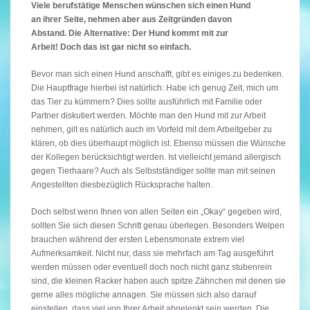
Viele berufstätige Menschen wünschen sich einen Hund
an ihrer Seite, nehmen aber aus Zeitgründen davon
Abstand. Die Alternative: Der Hund kommt mit zur
Arbeit! Doch das ist gar nicht so einfach.
Bevor man sich einen Hund anschafft, gibt es einiges zu bedenken.
Die Hauptfrage hierbei ist natürlich: Habe ich genug Zeit, mich um
das Tier zu kümmern? Dies sollte ausführlich mit Familie oder
Partner diskutiert werden. Möchte man den Hund mit zur Arbeit
nehmen, gilt es natürlich auch im Vorfeld mit dem Arbeitgeber zu
klären, ob dies überhaupt möglich ist. Ebenso müssen die Wünsche
der Kollegen berücksichtigt werden. Ist vielleicht jemand allergisch
gegen Tierhaare? Auch als Selbstständiger sollte man mit seinen
Angestellten diesbezüglich Rücksprache halten.
Doch selbst wenn Ihnen von allen Seiten ein „Okay“ gegeben wird,
sollten Sie sich diesen Schritt genau überlegen. Besonders Welpen
brauchen während der ersten Lebensmonate extrem viel
Aufmerksamkeit. Nicht nur, dass sie mehrfach am Tag ausgeführt
werden müssen oder eventuell doch noch nicht ganz stubenrein
sind, die kleinen Racker haben auch spitze Zähnchen mit denen sie
gerne alles mögliche annagen. Sie müssen sich also darauf
einstellen, dass viel von Ihrer Arbeit abgelenkt sein werden. Die