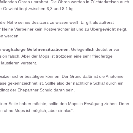
 fallenden Ohren umrahmt. Die Ohren werden in Züchterkreisen auch
e Gewicht liegt zwischen 6,3 und 8,1 kg.
 die Nähe seines Besitzers zu wissen weiß. Er gilt als äußerst
r kleine Vierbeiner kein Kostverächter ist und zu
Übergewicht
neigt,
en werden.
in
waghalsige Gefahrensituationen
. Gelegentlich deutet er von
 falsch. Aber der Mops ist trotzdem eine sehr friedfertige
austieren versteht.
esitzer sicher bestätigen können. Der Grund dafür ist die Anatomie
se gekennzeichnet ist. Sollte also der nächtliche Schlaf durch ein
dingt der Ehepartner Schuld daran sein.
iner Seite haben möchte, sollte den Mops in Erwägung ziehen. Denn
en ohne Mops ist möglich, aber sinnlos“.