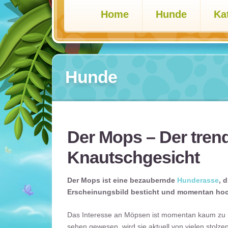
Home
Hunde
Ka
Hunde
Der Mops – Der trend
Knautschgesicht
Der Mops ist eine bezaubernde
Hunderasse
, 
Erscheinungsbild besticht und momentan hoch
Das Interesse an Möpsen ist momentan kaum zu üb
sehen gewesen, wird sie aktuell von vielen stol