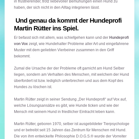
in frustrierender, trotz liebevoller Bemühungen einen Hund zu
haben, der sich nicht in den Alltag integrieren lässt.
Und genau da kommt der Hundeprofi
Martin Rütter ins Spiel.
Er befasst sich mit allem, was schiefgehen kann und der
Hundeprofi
von Vox
zeigt, wie Hundehalter Probleme aller Art und eingefahrene
Muster mit dem geliebten Vierbeiner zusammen in den Griff
bekommt.
Zumal die Ursache der der Probleme oft garnicht am Hund Selber
liegen, sondern am Verhalten des Menschen, mit welchem der Hund
überfordert ist bzw. lediglich unterbrechen und aus dem Kopf des
Hundes zu löschen ist.
Martin Rütter zeigt in seiner Sendung „Der Hundeprofi“ auf Vox auf,
welche Lösungsansätze es gibt, wie Hunde ticken und wie der
Mensch mit seinem Hund in friedlicher Eintracht leben kann.
Martin Rütter, geboren 1970, selber ist ausgebildeter Tierpsychologe
und er betreibt seit 15 Jahren das Zentrum für Menschen mit Hund.
Die von ihm entwickelte Philosophie D.O.G.S.® wurde der Vorreiter